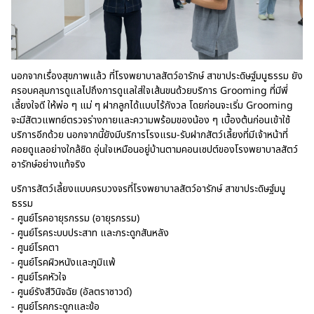
นอกจากเรื่องสุขภาพแล้ว ที่โรงพยาบาลสัตว์อารักษ์ สาขาประดิษฐ์มนูธรรม ยัง
ครอบคลุมการดูแลไปถึงการดูแลใส่ใจเส้นขนด้วยบริการ Grooming ที่มีพี่
เลี้ยงใจดี ให้พ่อ ๆ แม่ ๆ ฝากลูกได้แบบไร้กังวล โดยก่อนจะเริ่ม Grooming
จะมีสัตวแพทย์ตรวจร่างกายและความพร้อมของน้อง ๆ เบื้องต้นก่อนเข้าใช้
บริการอีกด้วย นอกจากนี้ยังมีบริการโรงแรม-รับฝากสัตว์เลี้ยงที่มีเจ้าหน้าที่
คอยดูแลอย่างใกล้ชิด อุ่นใจเหมือนอยู่บ้านตามคอนเซปต์ของโรงพยาบาลสัตว์
อารักษ์อย่างแท้จริง
บริการสัตว์เลี้ยงแบบครบวงจรที่โรงพยาบาลสัตว์อารักษ์ สาขาประดิษฐ์มนู
ธรรม
- ศูนย์โรคอายุรกรรม (อายุรกรรม)
- ศูนย์โรคระบบประสาท และกระดูกสันหลัง
- ศูนย์โรคตา
- ศูนย์โรคผิวหนังและภูมิแพ้
- ศูนย์โรคหัวใจ
- ศูนย์รังสีวินิจฉัย (อัลตราซาวด์)
- ศูนย์โรคกระดูกและข้อ