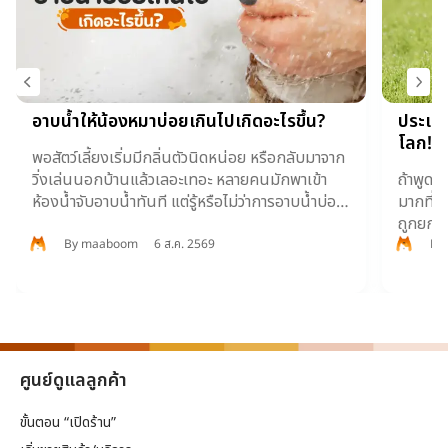
อาบน้ำให้น้องหมาบ่อยเกินไปเกิดอะไรขึ้น?
ประเทศ
โลก!
พอสัตว์เลี้ยงเริ่มมีกลิ่นตัวนิดหน่อย หรือกลับมาจาก
วิ่งเล่นนอกบ้านแล้วเลอะเทอะ หลายคนมักพาเข้า
ถ้าพูดถ
ห้องน้ำจับอาบน้ำทันที แต่รู้หรือไม่ว่าการอาบน้ำบ่อย
มากที่ส
เกินไปส่งผลเสียต่อสุขภาพผิวหนังและเส้นขน
ถูกยกให
มากกว่าที่คิด!
สัตว์เข้
By
maaboom
6 ส.ค. 2569
By
ศูนย์ดูแลลูกค้า
ขั้นตอน “เปิดร้าน”