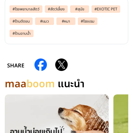
#
โรงพยาบาลสัตว์
#
สัตว์เลี้ยง
#
สุนัข
#
EXOTIC PET
#
ร้านตัดขน
#
แมว
#
หมา
#
โรงแรม
#
ร้านอาบน้ำ
SHARE
maa
boom
แนะนำ