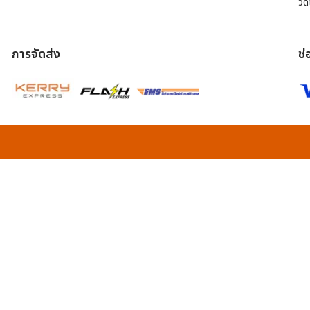
วิด
การจัดส่ง
ช่