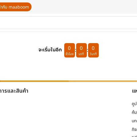
นค้ากับ maaboom
0
0
0
จะเริ่มในอีก
:
:
ชั่วโมง
นาที
วินาที
การและสินค้า
แห
คู
ค้
บท
กิ