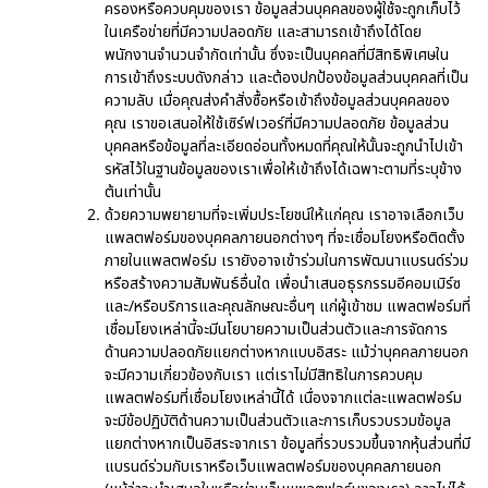
ครองหรือควบคุมของเรา ข้อมูลส่วนบุคคลของผู้ใช้จะถูกเก็บไว้
ในเครือข่ายที่มีความปลอดภัย และสามารถเข้าถึงได้โดย
พนักงานจำนวนจำกัดเท่านั้น ซึ่งจะเป็นบุคคลที่มีสิทธิพิเศษใน
การเข้าถึงระบบดังกล่าว และต้องปกป้องข้อมูลส่วนบุคคลที่เป็น
ความลับ เมื่อคุณส่งคำสั่งซื้อหรือเข้าถึงข้อมูลส่วนบุคคลของ
คุณ เราขอเสนอให้ใช้เซิร์ฟเวอร์ที่มีความปลอดภัย ข้อมูลส่วน
บุคคลหรือข้อมูลที่ละเอียดอ่อนทั้งหมดที่คุณให้นั้นจะถูกนำไปเข้า
รหัสไว้ในฐานข้อมูลของเราเพื่อให้เข้าถึงได้เฉพาะตามที่ระบุข้าง
ต้นเท่านั้น
ด้วยความพยายามที่จะเพิ่มประโยชน์ให้แก่คุณ เราอาจเลือกเว็บ
แพลตฟอร์มของบุคคลภายนอกต่างๆ ที่จะเชื่อมโยงหรือติดตั้ง
ภายในแพลตฟอร์ม เรายังอาจเข้าร่วมในการพัฒนาแบรนด์ร่วม
หรือสร้างความสัมพันธ์อื่นใด เพื่อนำเสนอธุรกรรมอีคอมเมิร์ซ
และ/หรือบริการและคุณลักษณะอื่นๆ แก่ผู้เข้าชม แพลตฟอร์มที่
เชื่อมโยงเหล่านี้จะมีนโยบายความเป็นส่วนตัวและการจัดการ
ด้านความปลอดภัยแยกต่างหากแบบอิสระ แม้ว่าบุคคลภายนอก
จะมีความเกี่ยวข้องกับเรา แต่เราไม่มีสิทธิในการควบคุม
แพลตฟอร์มที่เชื่อมโยงเหล่านี้ได้ เนื่องจากแต่ละแพลตฟอร์ม
จะมีข้อปฏิบัติด้านความเป็นส่วนตัวและการเก็บรวบรวมข้อมูล
แยกต่างหากเป็นอิสระจากเรา ข้อมูลที่รวบรวมขึ้นจากหุ้นส่วนที่มี
แบรนด์ร่วมกับเราหรือเว็บแพลตฟอร์มของบุคคลภายนอก