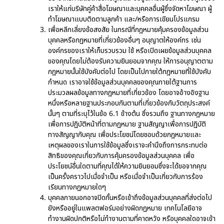
เราให้แก่บริษัทคู่ค้าสื่อโฆษณาและบุคคลอื่นผู้ซึ่งจัดหาโฆษณา ผู้
ทำโฆษณาแบบติดตามลูกค้า และ/หรือการเขียนโปรแกรม
เพื่อหลีกเลี่ยงข้อสงสัย ในกรณีที่กฎหมายคุ้มครองข้อมูลส่วน
บุคคลหรือกฎหมายที่เกี่ยวข้องอื่นๆ อนุญาตให้องค์กร เช่น
องค์กรของเราให้เก็บรวบรวม ใช้ หรือเปิดเผยข้อมูลส่วนบุคคล
ของคุณโดยไม่ต้องรับความยินยอมจากคุณ ให้การอนุญาตตาม
กฎหมายนั้นใช้บังคับต่อไป โดยเป็นไปภายใต้กฎหมายที่ใช้บังคับ
กำหนด เราอาจใช้ข้อมูลส่วนบุคคลของคุณภายใต้ฐานการ
ประมวลผลข้อมูลทางกฎหมายที่เกี่ยวข้อง โดยอาจอ้างอิงฐาน
หนึ่งหรือหลายฐานประกอบกันตามที่เกี่ยวข้องกับวัตถุประสงค์
นั้นๆ ตามที่ระบุไว้ในข้อ 6.1 ข้างต้น ซึ่งรวมถึง ฐานทางกฎหมาย
เพื่อการปฏิบัติหน้าที่ตามกฎหมาย ฐานสัญญาเพื่อการปฏิบัติ
ทางสัญญากับคุณ เพื่อประโยชน์โดยชอบด้วยกฎหมายและ
เหตุผลของเราในการใช้ข้อมูลซึ่งเราจะคำนึงถึงการกระทบต่อ
สิทธิของคุณเกี่ยวกับการคุ้มครองข้อมูลส่วนบุคคล เพื่อ
ประโยชน์อื่นใดตามที่คุณได้ให้ความยินยอมซึ่งจะได้ขอจากคุณ
เป็นครั้งคราวไปเมื่อจำเป็น หรือเมื่อจำเป็นเกี่ยวกับการร้อง
เรียนทางกฎหมายใดๆ
บุคคลภายนอกอาจปิดกั้นหรือเข้าถึงข้อมูลส่วนบุคคลที่ส่งต่อไป
ยังหรืออยู่ในแพลตฟอร์มอย่างผิดกฎหมาย เทคโนโลยีอาจ
ทำงานผิดปกติหรือไม่ทำงานตามที่คาดหวัง หรือบุคคลใดอาจเข้า