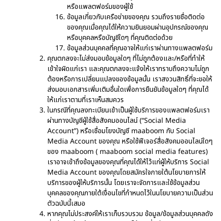
หรือแพลตฟอร์มของผู้ใช้
ข้อมูลเกี่ยวกับเครือข่ายของคุณ รวมถึงรายชื่อติดต่อ
ของคุณเมื่อคุณได้ให้ความยินยอมผ่านอุปกรณ์ของคุณ
หรือบุคคลหรือบัญชีใดๆ ที่คุณติดต่อด้วย
ข้อมูลส่วนบุคคลที่คุณอาจให้แก่เราผ่านทางแพลตฟอร์ม
คุณตกลงจะไม่ส่งมอบข้อมูลใดๆ ที่ไม่ถูกต้องและ/หรือที่ทำให้
เข้าใจผิดแก่เรา และคุณตกลงจะแจ้งให้เราทราบถึงความไม่ถูก
ต้องหรือการเปลี่ยนแปลงของข้อมูลนั้น เราสงวนสิทธิ์ที่จะขอให้
ส่งมอบเอกสารเพิ่มเติมอื่นใดเพื่อการยืนยันข้อมูลใดๆ ที่คุณได้
ให้แก่เราตามที่เราเห็นสมควร
ในกรณีที่คุณลงทะเบียนเข้าเป็นผู้ใช้บริการของแพลตฟอร์มเรา
ผ่านทางบัญชีผู้ใช้สื่อสังคมออนไลน์ (“Social Media
Account”) หรือเชื่อมโยงบัญชี maaboom กับ Social
Media Account ของคุณ หรือใช้ฟีเจอร์สื่อสังคมออนไลน์ใดๆ
ของ maaboom ( maaboom social media features)
เราอาจเข้าถึงข้อมูลของคุณที่คุณได้ให้ไว้แก่ผู้ให้บริการ Social
Media Account ของคุณโดยสมัครใจภายใต้นโยบายการให้
บริการของผู้ให้บริการนั้น โดยเราจะจัดการและใช้ข้อมูลส่วน
บุคคลของคุณภายใต้เงื่อนไขที่กำหนดไว้ในนโยบายความเป็นส่วน
ตัวฉบับนี้เสมอ
หากคุณไม่ประสงค์ให้เราเก็บรวบรวม ข้อมูล/ข้อมูลส่วนบุคคลดัง