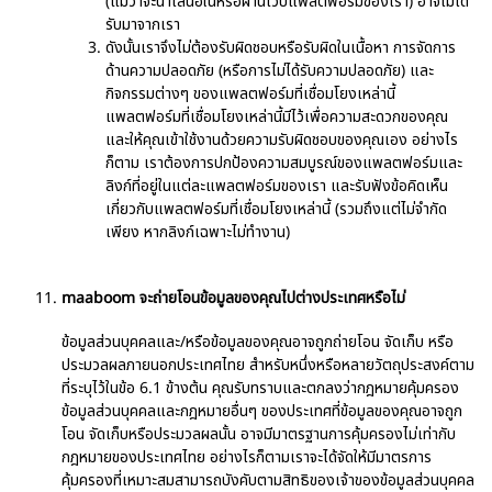
(แม้ว่าจะนำเสนอในหรือผ่านเว็บแพลตฟอร์มของเรา) อาจไม่ได้
รับมาจากเรา
ดังนั้นเราจึงไม่ต้องรับผิดชอบหรือรับผิดในเนื้อหา การจัดการ
ด้านความปลอดภัย (หรือการไม่ได้รับความปลอดภัย) และ
กิจกรรมต่างๆ ของแพลตฟอร์มที่เชื่อมโยงเหล่านี้
แพลตฟอร์มที่เชื่อมโยงเหล่านี้มีไว้เพื่อความสะดวกของคุณ
และให้คุณเข้าใช้งานด้วยความรับผิดชอบของคุณเอง อย่างไร
ก็ตาม เราต้องการปกป้องความสมบูรณ์ของแพลตฟอร์มและ
ลิงก์ที่อยู่ในแต่ละแพลตฟอร์มของเรา และรับฟังข้อคิดเห็น
เกี่ยวกับแพลตฟอร์มที่เชื่อมโยงเหล่านี้ (รวมถึงแต่ไม่จำกัด
เพียง หากลิงก์เฉพาะไม่ทำงาน)
maaboom จะถ่ายโอนข้อมูลของคุณไปต่างประเทศหรือไม่
ข้อมูลส่วนบุคคลและ/หรือข้อมูลของคุณอาจถูกถ่ายโอน จัดเก็บ หรือ
ประมวลผลภายนอกประเทศไทย สำหรับหนึ่งหรือหลายวัตถุประสงค์ตาม
ที่ระบุไว้ในข้อ 6.1 ข้างต้น คุณรับทราบและตกลงว่ากฎหมายคุ้มครอง
ข้อมูลส่วนบุคคลและกฎหมายอื่นๆ ของประเทศที่ข้อมูลของคุณอาจถูก
โอน จัดเก็บหรือประมวลผลนั้น อาจมีมาตรฐานการคุ้มครองไม่เท่ากับ
กฎหมายของประเทศไทย อย่างไรก็ตามเราจะได้จัดให้มีมาตรการ
คุ้มครองที่เหมาะสมสามารถบังคับตามสิทธิของเจ้าของข้อมูลส่วนบุคคล