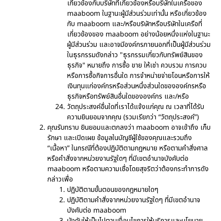
เกี่ยวข้องกับบริษัทที่เกี่ยวข้องหรือบริษัทในเครือของ
maaboom ในฐานะผู้มีส่วนร่วมเท่านั้น หรือเกี่ยวข้อง
กับ maaboom และ/หรือบริษัทหรือบริษัทในเครือที่
เกี่ยวข้องของ maaboom อย่างน้อยหนึ่งแห่งในฐานะ
ผู้มีส่วนร่วม และอาจมีองค์กรภายนอกที่เป็นผู้มีส่วนร่วม
ในธุรกรรมดังกล่าว "ธุรกรรมเกี่ยวกับทรัพย์สินของ
ธุรกิจ" หมายถึง การซื้อ ขาย ให้เช่า ควบรวม การควบ
หรือการซื้อกิจการอื่นใด การจำหน่ายจ่ายโอนหรือการให้
เงินทุนแก่องค์กรหรือส่วนหนึ่งส่วนใดขององค์กรหรือ
ธุรกิจหรือทรัพย์สินอื่นใดขององค์กร และ/หรือ
วัตถุประสงค์อื่นใดที่เราได้แจ้งแก่คุณ ณ เวลาที่ได้รับ
ความยินยอมจากคุณ (รวมเรียกว่า “วัตถุประสงค์”)
คุณรับทราบ ยินยอมและตกลงว่า maaboom อาจเข้าถึง เก็บ
รักษา และเปิดเผย ข้อมูลในบัญชีผู้ใช้ของคุณและรวมถึง
“เนื้อหา” ในกรณีที่ต้องปฏิบัติตามกฎหมาย หรือตามคำสั่งศาล
หรือคำสั่งจากหน่วยงานรัฐใดๆ ที่มีเขตอำนาจบังคับต่อ
maaboom หรือตามความเชื่อโดยสุจริตว่าต้องกระทำการดัง
กล่าวเพื่อ
ปฏิบัติตามขั้นตอนของกฎหมายใดๆ
ปฏิบัติตามคำสั่งจากหน่วยงานรัฐใดๆ ที่มีเขตอำนาจ
บังคับต่อ maaboom
บังคับให้เป็นไปตามเงื่อนไขการให้บริการและนโยบาย