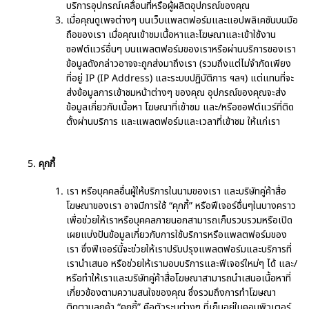
บริการอุปกรณ์เคลื่อนที่หรือผู้ผลิตอุปกรณ์ของคุณ
เมื่อคุณดูเพจต่างๆ บนเว็บแพลตฟอร์มและแอปพลิเคชันบนมือ
ถือของเรา เมื่อคุณเข้าชมเนื้อหาและโฆษณาและเข้าใช้งาน
ซอฟต์แวร์อื่นๆ บนแพลตฟอร์มของเราหรือผ่านบริการของเรา
ข้อมูลดังกล่าวอาจจะถูกส่งมาถึงเรา (รวมถึงแต่ไม่จำกัดเพียง
ที่อยู่ IP (IP Address) และระบบปฏิบัติการ ฯลฯ) แต่แทนที่จะ
ส่งข้อมูลการเข้าชมหน้าต่างๆ ของคุณ อุปกรณ์ของคุณจะส่ง
ข้อมูลเกี่ยวกับเนื้อหา โฆษณาที่เข้าชม และ/หรือซอฟต์แวร์ที่ติด
ตั้งผ่านบริการ และแพลตฟอร์มและเวลาที่เข้าชม ให้แก่เรา
คุกกี้
เรา หรือบุคคลอื่นผู้ให้บริการในนามของเรา และบริษัทคู่ค้าสื่อ
โฆษณาของเรา อาจมีการใช้ “คุกกี้” หรือฟีเจอร์อื่นๆในบางคราว
เพื่อช่วยให้เราหรือบุคคลภายนอกสามารถเก็บรวบรวมหรือเปิด
เผยแบ่งปันข้อมูลเกี่ยวกับการใช้บริการหรือแพลตฟอร์มของ
เรา ซึ่งฟีเจอร์นี้จะช่วยให้เราปรับปรุงแพลตฟอร์มและบริการที่
เรานำเสนอ หรือช่วยให้เรามอบบริการและฟีเจอร์ใหม่ๆ ได้ และ/
หรือทำให้เราและบริษัทคู่ค้าสื่อโฆษณาสามารถนำเสนอเนื้อหาที่
เกี่ยวข้องตามความสนใจของคุณ ซึ่งรวมถึงการทำโฆษณา
ติดตามลูกค้า “คุกกี้” คือตัวระบุต่างๆ ที่เก็บอยู่ในคอมพิวเตอร์