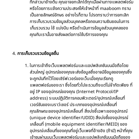
ที่กล่าวมาข้างต้น คุณอาจยกเลิกได้ทุกเมื่อผ่านทางแพลตฟอร์ม
หรือโดยการแจ้งความประสงค์ให้เจ้าหน้าที่ maaboom ทราบ
เป็นลายลักษณ์อักษร อย่างไรก็ตาม โปรดทราบว่าการยกเลิก
การเก็บรวบรวมข้อมูลส่วนบุคคลหรือถอนความยินยอมในการ
เก็บรวบรวม ใช้ แบ่งปัน หรือดำเนินการข้อมูลส่วนบุคคลของ
คุณกับเรานั้นอาจส่งผลต่อการใช้บริการของคุณ
การเก็บรวบรวมข้อมูลอื่น
ในการเข้าถึงเว็บแพลตฟอร์มและแอปพลิเคชันบนมือถือโดย
ส่วนใหญ่ อุปกรณ์ของคุณจะส่งข้อมูลซึ่งอาจมีข้อมูลของคุณซึ่ง
จะถูกบันทึกไว้โดยเซิร์ฟเวอร์ของเว็บเมื่อคุณเรียกดู
แพลตฟอร์มของเรา ซึ่งโดยทั่วไปจะรวมถึงแต่ไม่จำกัดเพียง ที่
อยู่ IP ของอุปกรณ์ของคุณ (Internet Protocol/IP
address) ระบบปฏิบัติการคอมพิวเตอร์/อุปกรณ์เคลื่อนที่
เวอร์ชันของเบราว์เซอร์ ประเภทของอุปกรณ์เคลื่อนที่
คุณลักษณะของอุปกรณ์เคลื่อนที่ สิ่งบ่งชี้เฉพาะของอุปกรณ์
(unique device identifier/UDID) สิ่งบ่งชี้ของอุปกรณ์
เคลื่อนที่ (mobile equipment identifier/MEID) ของ
อุปกรณ์เคลื่อนที่ของคุณที่อยู่เว็บเพจที่อ้างอิง (ถ้ามี) หน้าที่คุณ
เข้าชมผ่านบนเว็บแพลตฟอร์มและแอปพลิเคชันบนมือถือของ