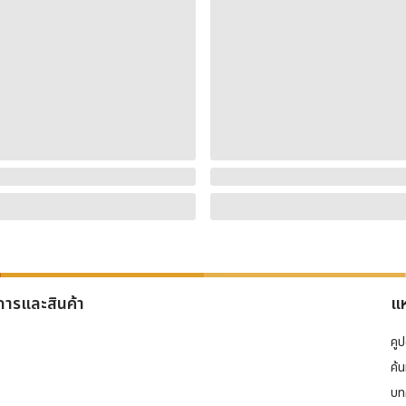
การและสินค้า
แห
คู
ค้
บท